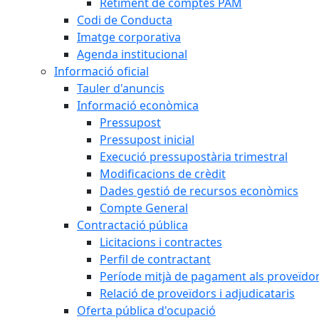
Retiment de comptes PAM
Codi de Conducta
Imatge corporativa
Agenda institucional
Informació oficial
Tauler d'anuncis
Informació econòmica
Pressupost
Pressupost inicial
Execució pressupostària trimestral
Modificacions de crèdit
Dades gestió de recursos econòmics
Compte General
Contractació pública
Licitacions i contractes
Perfil de contractant
Període mitjà de pagament als proveïdo
Relació de proveïdors i adjudicataris
Oferta pública d'ocupació