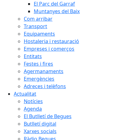
El Parc del Garraf
Muntanyes del Baix
Com arribar
Transport
Equipaments
Hostaleria i restauració
Empreses i comerços
Entitats
Festes i fires
Agermanaments
Emergències
Adreces i telèfons
Actualitat
Notícies
Agenda
El Butlletí de Begues
Butlletí digital
Xarxes socials
Ràdio Begues