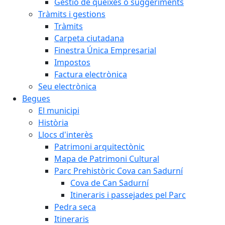
Gestió de queixes o suggeriments
Tràmits i gestions
Tràmits
Carpeta ciutadana
Finestra Única Empresarial
Impostos
Factura electrònica
Seu electrònica
Begues
El municipi
Història
Llocs d'interès
Patrimoni arquitectònic
Mapa de Patrimoni Cultural
Parc Prehistòric Cova can Sadurní
Cova de Can Sadurní
Itineraris i passejades pel Parc
Pedra seca
Itineraris