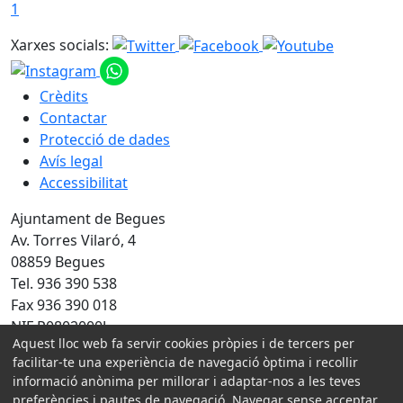
1
Xarxes socials:
Crèdits
Contactar
Protecció de dades
Avís legal
Accessibilitat
Ajuntament de Begues
Av. Torres Vilaró, 4
08859 Begues
Tel. 936 390 538
Fax 936 390 018
NIF P0802000J
Aquest lloc web fa servir cookies pròpies i de tercers per
Amb la col·laboració de:
facilitar-te una experiència de navegació òptima i recollir
informació anònima per millorar i adaptar-nos a les teves
preferències i pautes de navegació. Navegar sense acceptar