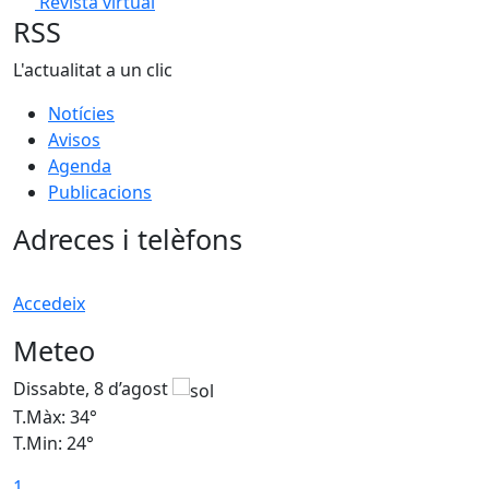
Revista virtual
RSS
L'actualitat a un clic
Notícies
Avisos
Agenda
Publicacions
Adreces i telèfons
Accedeix
Meteo
Dissabte, 8 d’agost
D
T.Màx: 34°
T
T.Min: 24°
T
1