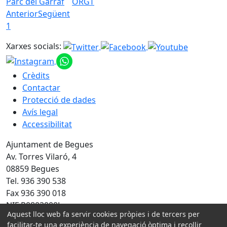
Parc del Garraf
ORGT
Anterior
Següent
1
Xarxes socials:
Crèdits
Contactar
Protecció de dades
Avís legal
Accessibilitat
Ajuntament de Begues
Av. Torres Vilaró, 4
08859 Begues
Tel. 936 390 538
Fax 936 390 018
NIF P0802000J
Aquest lloc web fa servir cookies pròpies i de tercers per
facilitar-te una experiència de navegació òptima i recollir
Amb la col·laboració de: