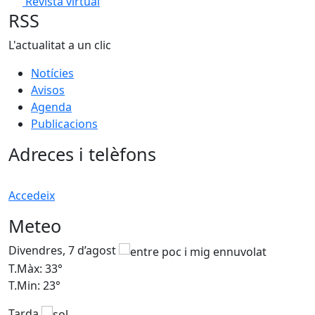
Revista virtual
RSS
L'actualitat a un clic
Notícies
Avisos
Agenda
Publicacions
Adreces i telèfons
Accedeix
Meteo
Divendres, 7 d’agost
D
T.Màx: 33°
T
T.Min: 23°
T
Tarda