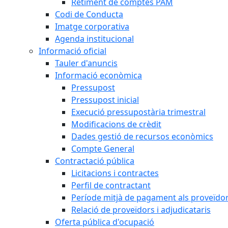
Retiment de comptes PAM
Codi de Conducta
Imatge corporativa
Agenda institucional
Informació oficial
Tauler d'anuncis
Informació econòmica
Pressupost
Pressupost inicial
Execució pressupostària trimestral
Modificacions de crèdit
Dades gestió de recursos econòmics
Compte General
Contractació pública
Licitacions i contractes
Perfil de contractant
Període mitjà de pagament als proveïdo
Relació de proveïdors i adjudicataris
Oferta pública d'ocupació