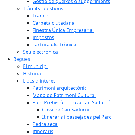
Gestió de queixes o suggeriments
Tràmits i gestions
Tràmits
Carpeta ciutadana
Finestra Única Empresarial
Impostos
Factura electrònica
Seu electrònica
Begues
El municipi
Història
Llocs d'interès
Patrimoni arquitectònic
Mapa de Patrimoni Cultural
Parc Prehistòric Cova can Sadurní
Cova de Can Sadurní
Itineraris i passejades pel Parc
Pedra seca
Itineraris