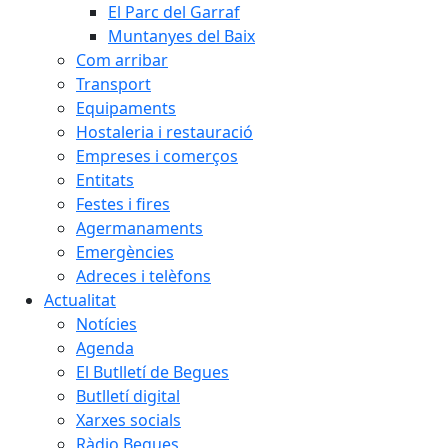
El Parc del Garraf
Muntanyes del Baix
Com arribar
Transport
Equipaments
Hostaleria i restauració
Empreses i comerços
Entitats
Festes i fires
Agermanaments
Emergències
Adreces i telèfons
Actualitat
Notícies
Agenda
El Butlletí de Begues
Butlletí digital
Xarxes socials
Ràdio Begues