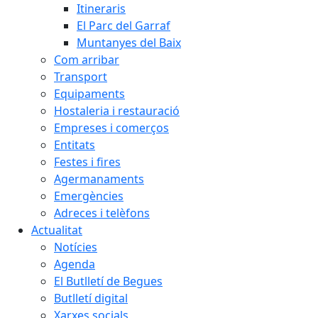
Itineraris
El Parc del Garraf
Muntanyes del Baix
Com arribar
Transport
Equipaments
Hostaleria i restauració
Empreses i comerços
Entitats
Festes i fires
Agermanaments
Emergències
Adreces i telèfons
Actualitat
Notícies
Agenda
El Butlletí de Begues
Butlletí digital
Xarxes socials