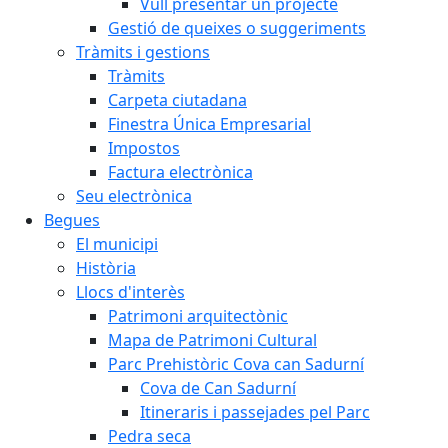
Vull presentar un projecte
Gestió de queixes o suggeriments
Tràmits i gestions
Tràmits
Carpeta ciutadana
Finestra Única Empresarial
Impostos
Factura electrònica
Seu electrònica
Begues
El municipi
Història
Llocs d'interès
Patrimoni arquitectònic
Mapa de Patrimoni Cultural
Parc Prehistòric Cova can Sadurní
Cova de Can Sadurní
Itineraris i passejades pel Parc
Pedra seca