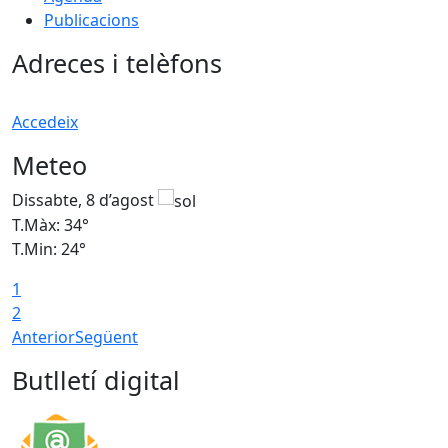
Publicacions
Adreces i telèfons
Accedeix
Meteo
Dissabte, 8 d’agost
D
T.Màx: 34°
T
T.Min: 24°
T
1
2
Anterior
Següent
Butlletí digital