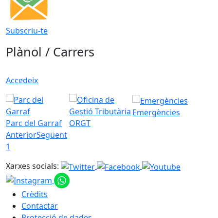
Subscriu-te
Plànol / Carrers
Accedeix
Emergències
Parc del Garraf
ORGT
Anterior
Següent
1
Xarxes socials:
Crèdits
Contactar
Protecció de dades