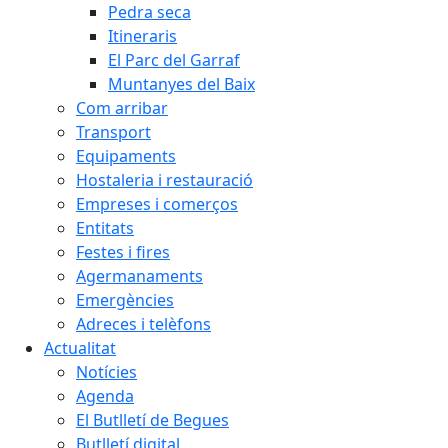
Pedra seca
Itineraris
El Parc del Garraf
Muntanyes del Baix
Com arribar
Transport
Equipaments
Hostaleria i restauració
Empreses i comerços
Entitats
Festes i fires
Agermanaments
Emergències
Adreces i telèfons
Actualitat
Notícies
Agenda
El Butlletí de Begues
Butlletí digital