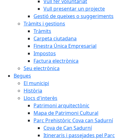
Vull fer voluntariat
Vull presentar un projecte
Gestió de queixes o suggeriments
Tràmits i gestions
Tràmits
Carpeta ciutadana
Finestra Única Empresarial
Impostos
Factura electrònica
Seu electrònica
Begues
El municipi
Història
Llocs d'interès
Patrimoni arquitectònic
Mapa de Patrimoni Cultural
Parc Prehistòric Cova can Sadurní
Cova de Can Sadurní
Itineraris i passejades pel Parc