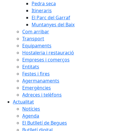
Pedra seca
Itineraris
El Parc del Garraf
Muntanyes del Baix
Com arribar
Transport
Equipaments
Hostaleria i restauració
Empreses i comerços
Entitats
Festes i fires
Agermanaments
Emergències
Adreces i telèfons
Actualitat
Notícies
Agenda
El Butlletí de Begues
Butlletí digital