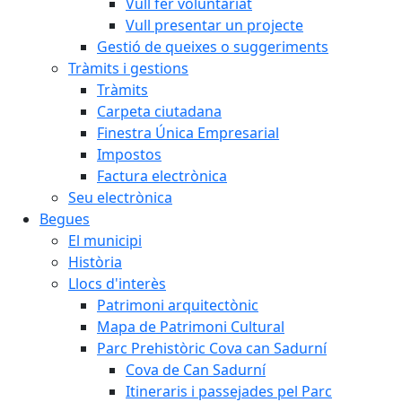
Vull fer voluntariat
Vull presentar un projecte
Gestió de queixes o suggeriments
Tràmits i gestions
Tràmits
Carpeta ciutadana
Finestra Única Empresarial
Impostos
Factura electrònica
Seu electrònica
Begues
El municipi
Història
Llocs d'interès
Patrimoni arquitectònic
Mapa de Patrimoni Cultural
Parc Prehistòric Cova can Sadurní
Cova de Can Sadurní
Itineraris i passejades pel Parc