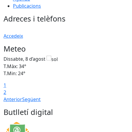
Publicacions
Adreces i telèfons
Accedeix
Meteo
Dissabte, 8 d’agost
D
T.Màx: 34°
T
T.Min: 24°
T
1
2
Anterior
Següent
Butlletí digital