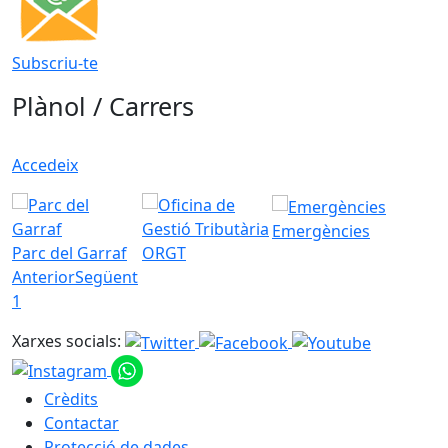
Subscriu-te
Plànol / Carrers
Accedeix
Emergències
Parc del Garraf
ORGT
Anterior
Següent
1
Xarxes socials:
Crèdits
Contactar
Protecció de dades