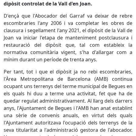
dipòsit controlat de la Vall d'en Joan.
D'ençà que l'Abocador del Garraf va deixar de rebre
escombraries l'any 2006 i va completar les obres de
clausura i segellament l'any 2021, el dipòsit de la Vall de
Joan va iniciar l'etapa de manteniment postclausura i
restauració del dipòsit que, tal com estableix la
normativa comunitària vigent, s'ha d'allargar com a
mínim durant un període de trenta anys.
Per tant, tot i que el dipòsit ja no rebi escombraries,
l'Àrea Metropolitana de Barcelona (AMB) continua
ocupant uns terrenys del terme municipal de Begues en
els quals hi duu a terme una activitat, fet que ha de
quedar regulat administrativament. Al llarg dels darrers
anys, l'Ajuntament de Begues i l'AMB han anat establint
una sèrie de convenis anuals, en virtut dels quals
l'Ajuntament autoritzava l'ocupació dels terrenys de la
seva titularitat a l'administració gestora de l'abocador.