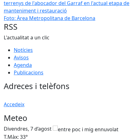
Foto: Àrea Metropolitana de Barcelona
RSS
L'actualitat a un clic
Notícies
Avisos
Agenda
Publicacions
Adreces i telèfons
Accedeix
Meteo
Divendres, 7 d’agost
D
T.Màx: 33°
T