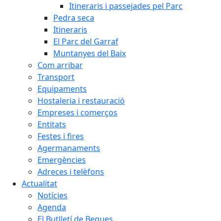
Itineraris i passejades pel Parc
Pedra seca
Itineraris
El Parc del Garraf
Muntanyes del Baix
Com arribar
Transport
Equipaments
Hostaleria i restauració
Empreses i comerços
Entitats
Festes i fires
Agermanaments
Emergències
Adreces i telèfons
Actualitat
Notícies
Agenda
El Butlletí de Begues