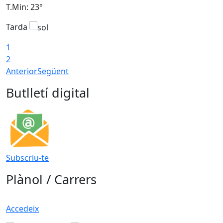
T.Min: 23°
T
Tarda
1
2
Anterior
Següent
Butlletí digital
Subscriu-te
Plànol / Carrers
Accedeix