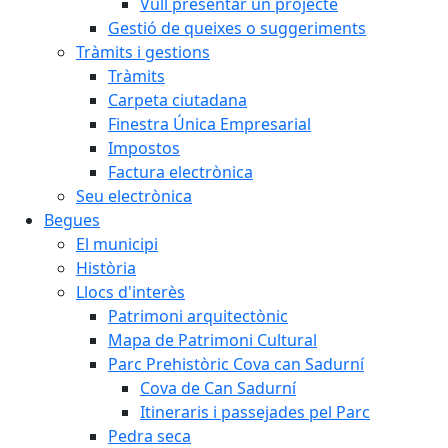
Vull presentar un projecte
Gestió de queixes o suggeriments
Tràmits i gestions
Tràmits
Carpeta ciutadana
Finestra Única Empresarial
Impostos
Factura electrònica
Seu electrònica
Begues
El municipi
Història
Llocs d'interès
Patrimoni arquitectònic
Mapa de Patrimoni Cultural
Parc Prehistòric Cova can Sadurní
Cova de Can Sadurní
Itineraris i passejades pel Parc
Pedra seca