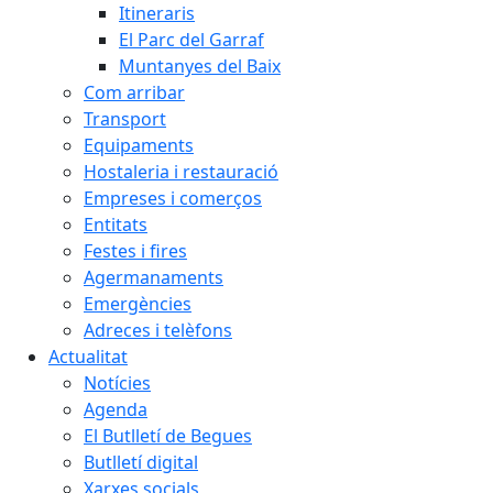
Itineraris
El Parc del Garraf
Muntanyes del Baix
Com arribar
Transport
Equipaments
Hostaleria i restauració
Empreses i comerços
Entitats
Festes i fires
Agermanaments
Emergències
Adreces i telèfons
Actualitat
Notícies
Agenda
El Butlletí de Begues
Butlletí digital
Xarxes socials