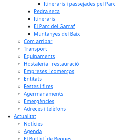
Itineraris i passejades pel Parc
Pedra seca
Itineraris
El Parc del Garraf
Muntanyes del Baix
Com arribar
Transport
Equipaments
Hostaleria i restauració
Empreses i comerços
Entitats
Festes i fires
Agermanaments
Emergències
Adreces i telèfons
Actualitat
Notícies
Agenda
El Butlletí de Begues