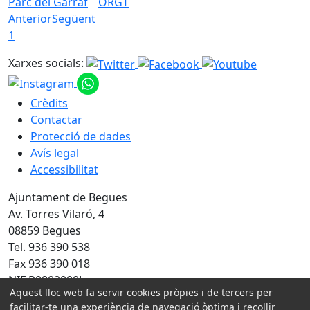
Parc del Garraf
ORGT
Anterior
Següent
1
Xarxes socials:
Crèdits
Contactar
Protecció de dades
Avís legal
Accessibilitat
Ajuntament de Begues
Av. Torres Vilaró, 4
08859 Begues
Tel. 936 390 538
Fax 936 390 018
NIF P0802000J
Aquest lloc web fa servir cookies pròpies i de tercers per
facilitar-te una experiència de navegació òptima i recollir
Amb la col·laboració de: