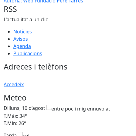
Autoria: Web Fundació Pere Tarrés
RSS
L'actualitat a un clic
Notícies
Avisos
Agenda
Publicacions
Adreces i telèfons
Accedeix
Meteo
Dilluns, 10 d’agost
D
T.Màx: 34°
T
T.Min: 26°
T
Tarda
T