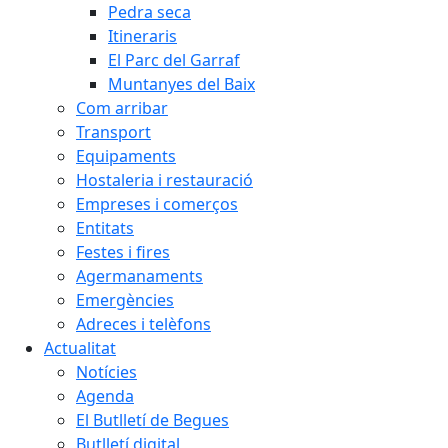
Pedra seca
Itineraris
El Parc del Garraf
Muntanyes del Baix
Com arribar
Transport
Equipaments
Hostaleria i restauració
Empreses i comerços
Entitats
Festes i fires
Agermanaments
Emergències
Adreces i telèfons
Actualitat
Notícies
Agenda
El Butlletí de Begues
Butlletí digital