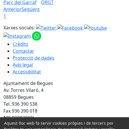
Parc del Garraf
ORGT
Anterior
Següent
1
Xarxes socials:
Crèdits
Contactar
Protecció de dades
Avís legal
Accessibilitat
Ajuntament de Begues
Av. Torres Vilaró, 4
08859 Begues
Tel. 936 390 538
Fax 936 390 018
NIF P0802000J
Aquest lloc web fa servir cookies pròpies i de tercers per