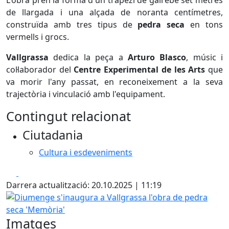
L'obra pren la forma d'un trapezi de gairebé set metres
de llargada i una alçada de noranta centímetres,
construïda amb tres tipus de
pedra seca
en tons
vermells i grocs.
Vallgrassa
dedica la peça a
Arturo Blasco
, músic i
col·laborador del
Centre Experimental de les Arts
que
va morir l'any passat, en reconeixement a la seva
trajectòria i vinculació amb l'equipament.
Contingut relacionat
Ciutadania
Cultura i esdeveniments
Facebook
X
Darrera actualització: 20.10.2025 | 11:19
Diumenge s'inaugura a Vallgrassa l'obra de pedra seca '
Imatges