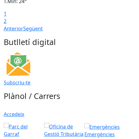
T.Min: 24°
T
1
2
Anterior
Següent
Butlletí digital
Subscriu-te
Plànol / Carrers
Accedeix
Emergències