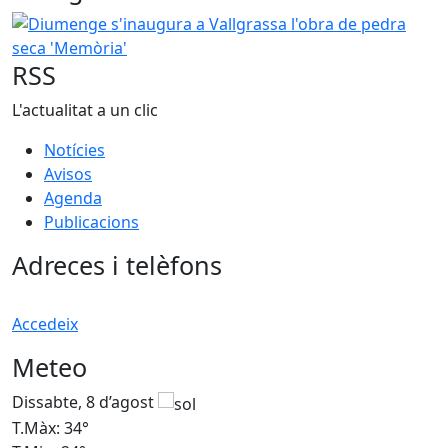
Diumenge s'inaugura a Vallgrassa l'obra de pedra seca '
RSS
L'actualitat a un clic
Notícies
Avisos
Agenda
Publicacions
Adreces i telèfons
Accedeix
Meteo
Dissabte, 8 d’agost
D
T.Màx: 34°
T