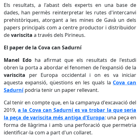
Els resultats, a l'abast dels experts en una base de
dades, han permès reinterpretar les rutes d'intercanvi
prehistòriques, atorgant a les mines de Gavà un dels
papers principals com a centre productor i distribuïdor
de
variscita
a través dels Pirineus.
El paper de la Cova can Sadurní
Manel Edo
ha afirmat que els resultats de l'estudi
obren la porta a abordar el fenomen de l'expansió de la
variscita
per Europa occidental i on es va iniciar
aquesta expansió, qüestions en les quals la
Cova can
Sadurní
podria tenir un paper rellevant.
Cal tenir en compte que, en la campanya d'excavació del
2019,
a la Cova can Sadurní es va trobar la que seria
la peça de variscita més antiga d'Europa
: una peça en
forma de llàgrima i amb una perforació que permetria
identificar-la com a part d'un collaret.