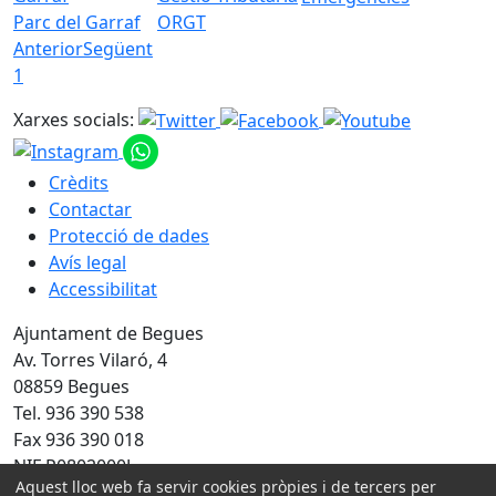
Parc del Garraf
ORGT
Anterior
Següent
1
Xarxes socials:
Crèdits
Contactar
Protecció de dades
Avís legal
Accessibilitat
Ajuntament de Begues
Av. Torres Vilaró, 4
08859 Begues
Tel. 936 390 538
Fax 936 390 018
NIF P0802000J
Aquest lloc web fa servir cookies pròpies i de tercers per