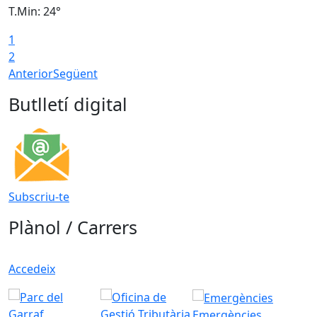
T.Min: 24°
T
1
2
Anterior
Següent
Butlletí digital
Subscriu-te
Plànol / Carrers
Accedeix
Emergències