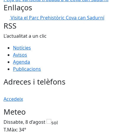
Enllaços
Visita el Parc Prehistòric Cova can Sadurní
RSS
L'actualitat a un clic
Notícies
Avisos
Agenda
Publicacions
Adreces i telèfons
Accedeix
Meteo
Dissabte, 8 d’agost
D
T.Màx: 34°
T