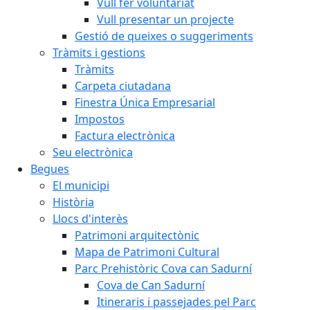
Vull fer voluntariat
Vull presentar un projecte
Gestió de queixes o suggeriments
Tràmits i gestions
Tràmits
Carpeta ciutadana
Finestra Única Empresarial
Impostos
Factura electrònica
Seu electrònica
Begues
El municipi
Història
Llocs d'interès
Patrimoni arquitectònic
Mapa de Patrimoni Cultural
Parc Prehistòric Cova can Sadurní
Cova de Can Sadurní
Itineraris i passejades pel Parc