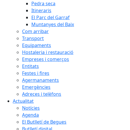
Pedra seca
Itineraris
El Parc del Garraf
Muntanyes del Baix
Com arribar
Transport
Equipaments
Hostaleria i restauració
Empreses i comerços
Entitats
Festes i fires
Agermanaments
Emergències
Adreces i telèfons
Actualitat
Notícies
Agenda
El Butlletí de Begues
Butlletí digital