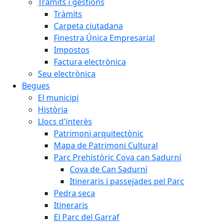
Tràmits i gestions
Tràmits
Carpeta ciutadana
Finestra Única Empresarial
Impostos
Factura electrònica
Seu electrònica
Begues
El municipi
Història
Llocs d'interès
Patrimoni arquitectònic
Mapa de Patrimoni Cultural
Parc Prehistòric Cova can Sadurní
Cova de Can Sadurní
Itineraris i passejades pel Parc
Pedra seca
Itineraris
El Parc del Garraf