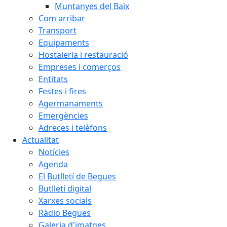
Muntanyes del Baix
Com arribar
Transport
Equipaments
Hostaleria i restauració
Empreses i comerços
Entitats
Festes i fires
Agermanaments
Emergències
Adreces i telèfons
Actualitat
Notícies
Agenda
El Butlletí de Begues
Butlletí digital
Xarxes socials
Ràdio Begues
Galeria d'imatges