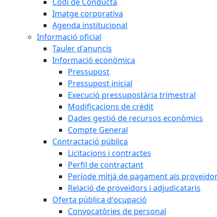
Codi de Conducta
Imatge corporativa
Agenda institucional
Informació oficial
Tauler d'anuncis
Informació econòmica
Pressupost
Pressupost inicial
Execució pressupostària trimestral
Modificacions de crèdit
Dades gestió de recursos econòmics
Compte General
Contractació pública
Licitacions i contractes
Perfil de contractant
Període mitjà de pagament als proveïdo
Relació de proveïdors i adjudicataris
Oferta pública d'ocupació
Convocatòries de personal