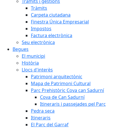
Tràmits i gestions
Tràmits
Carpeta ciutadana
Finestra Única Empresarial
Impostos
Factura electrònica
Seu electrònica
Begues
El municipi
Història
Llocs d'interès
Patrimoni arquitectònic
Mapa de Patrimoni Cultural
Parc Prehistòric Cova can Sadurní
Cova de Can Sadurní
Itineraris i passejades pel Parc
Pedra seca
Itineraris
El Parc del Garraf