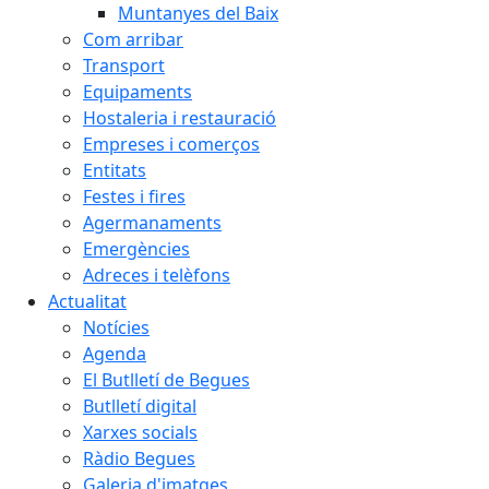
Muntanyes del Baix
Com arribar
Transport
Equipaments
Hostaleria i restauració
Empreses i comerços
Entitats
Festes i fires
Agermanaments
Emergències
Adreces i telèfons
Actualitat
Notícies
Agenda
El Butlletí de Begues
Butlletí digital
Xarxes socials
Ràdio Begues
Galeria d'imatges