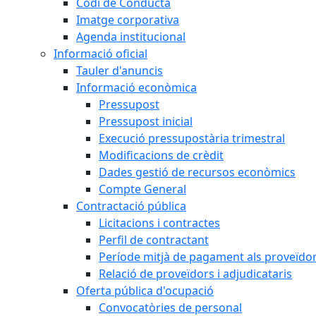
Codi de Conducta
Imatge corporativa
Agenda institucional
Informació oficial
Tauler d'anuncis
Informació econòmica
Pressupost
Pressupost inicial
Execució pressupostària trimestral
Modificacions de crèdit
Dades gestió de recursos econòmics
Compte General
Contractació pública
Licitacions i contractes
Perfil de contractant
Període mitjà de pagament als proveïdo
Relació de proveïdors i adjudicataris
Oferta pública d'ocupació
Convocatòries de personal