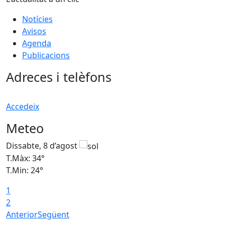
Notícies
Avisos
Agenda
Publicacions
Adreces i telèfons
Accedeix
Meteo
Dissabte, 8 d’agost
D
T.Màx: 34°
T
T.Min: 24°
T
1
2
Anterior
Següent