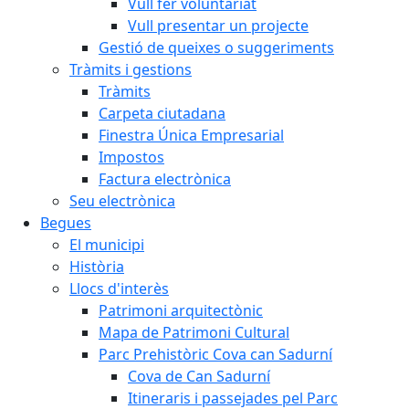
Vull fer voluntariat
Vull presentar un projecte
Gestió de queixes o suggeriments
Tràmits i gestions
Tràmits
Carpeta ciutadana
Finestra Única Empresarial
Impostos
Factura electrònica
Seu electrònica
Begues
El municipi
Història
Llocs d'interès
Patrimoni arquitectònic
Mapa de Patrimoni Cultural
Parc Prehistòric Cova can Sadurní
Cova de Can Sadurní
Itineraris i passejades pel Parc