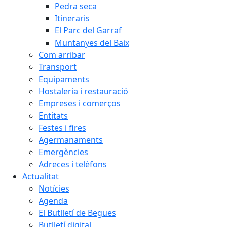
Pedra seca
Itineraris
El Parc del Garraf
Muntanyes del Baix
Com arribar
Transport
Equipaments
Hostaleria i restauració
Empreses i comerços
Entitats
Festes i fires
Agermanaments
Emergències
Adreces i telèfons
Actualitat
Notícies
Agenda
El Butlletí de Begues
Butlletí digital