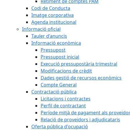
Retiment de comptes PAM
Codi de Conducta
Imatge corporativa
Agenda institucional
Informació oficial
Tauler d'anuncis
Informació econòmica
Pressupost
Pressupost inicial
Execució pressupostària trimestral
Modificacions de crèdit
Dades gestió de recursos econòmics
Compte General
Contractació pública
Licitacions i contractes
Perfil de contractant
Període mitjà de pagament als proveïdo
Relació de proveïdors i adjudicataris
Oferta pública d'ocupació