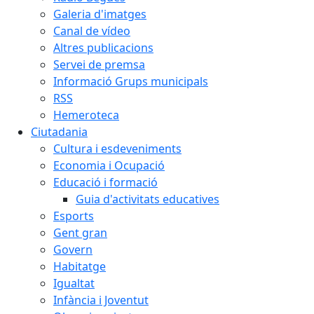
Galeria d'imatges
Canal de vídeo
Altres publicacions
Servei de premsa
Informació Grups municipals
RSS
Hemeroteca
Ciutadania
Cultura i esdeveniments
Economia i Ocupació
Educació i formació
Guia d'activitats educatives
Esports
Gent gran
Govern
Habitatge
Igualtat
Infància i Joventut