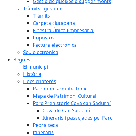
Gestió de queixes o suggeriments
Tràmits i gestions
Tràmits
Carpeta ciutadana
Finestra Única Empresarial
Impostos
Factura electrònica
Seu electrònica
Begues
El municipi
Història
Llocs d'interès
Patrimoni arquitectònic
Mapa de Patrimoni Cultural
Parc Prehistòric Cova can Sadurní
Cova de Can Sadurní
Itineraris i passejades pel Parc
Pedra seca
Itineraris