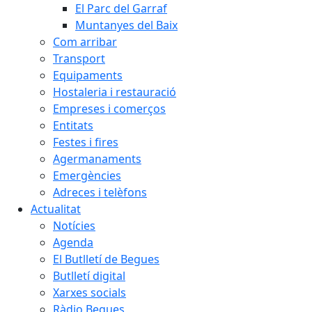
El Parc del Garraf
Muntanyes del Baix
Com arribar
Transport
Equipaments
Hostaleria i restauració
Empreses i comerços
Entitats
Festes i fires
Agermanaments
Emergències
Adreces i telèfons
Actualitat
Notícies
Agenda
El Butlletí de Begues
Butlletí digital
Xarxes socials
Ràdio Begues