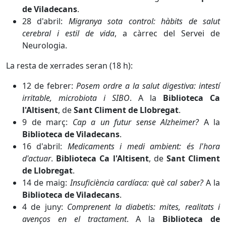
de Viladecans
.
28 d'abril:
Migranya sota control: hàbits de salut
cerebral i estil de vida
, a càrrec del Servei de
Neurologia.
La resta de xerrades seran (18 h):
12 de febrer:
Posem ordre a la salut digestiva: intestí
irritable, microbiota i SIBO
. A la
Biblioteca Ca
l'Altisent
, de
Sant Climent de Llobregat
.
9 de març:
Cap a un futur sense Alzheimer?
A la
Biblioteca de Viladecans
.
16 d'abril:
Medicaments i medi ambient: és l'hora
d'actuar
.
Biblioteca Ca l'Altisent
, de
Sant Climent
de Llobregat
.
14 de maig:
Insuficiència cardíaca: què cal saber?
A la
Biblioteca de Viladecans
.
4 de juny:
Comprenent la diabetis: mites, realitats i
avenços en el tractament
. A la
Biblioteca de