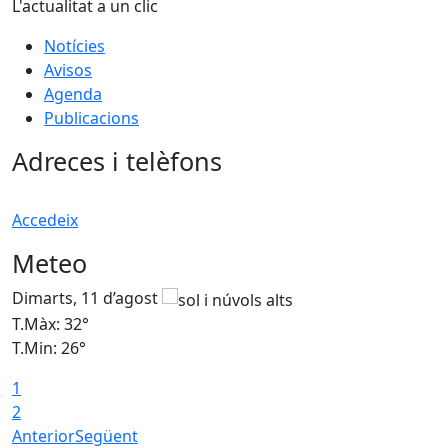
L'actualitat a un clic
Notícies
Avisos
Agenda
Publicacions
Adreces i telèfons
Accedeix
Meteo
Dimarts, 11 d’agost
D
T.Màx: 32°
T
T.Min: 26°
T
1
2
Anterior
Següent