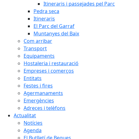
Itineraris i passejades pel Parc
Pedra seca
Itineraris
El Parc del Garraf
Muntanyes del Baix
Com arribar
Transport
Equipaments
Hostaleria i restauració
Empreses i comerços
Entitats
Festes i fires
Agermanaments
Emergències
Adreces i telèfons
Actualitat
Notícies
Agenda
El Butlletí de Begues