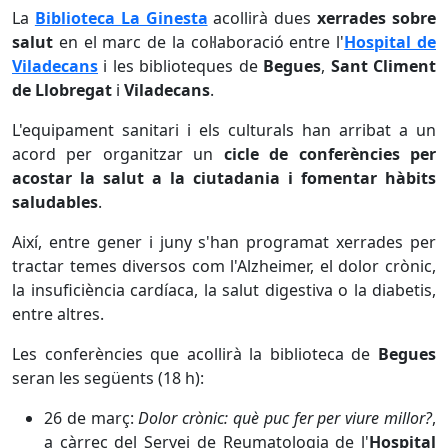
La
Biblioteca La Ginesta
acollirà dues
xerrades sobre
salut
en el marc de la col·laboració entre l'
Hospital de
Viladecans
i les biblioteques de
Begues
,
Sant Climent
de Llobregat
i
Viladecans
.
L'equipament sanitari i els culturals han arribat a un
acord per organitzar un
cicle de conferències per
acostar la salut a la ciutadania i fomentar hàbits
saludables
.
Així, entre gener i juny s'han programat xerrades per
tractar temes diversos com l'Alzheimer, el dolor crònic,
la insuficiència cardíaca, la salut digestiva o la diabetis,
entre altres.
Les conferències que acollirà la biblioteca de
Begues
seran les següents (18 h):
26 de març:
Dolor crònic: què puc fer per viure millor?
,
a càrrec del Servei de Reumatologia de l'
Hospital