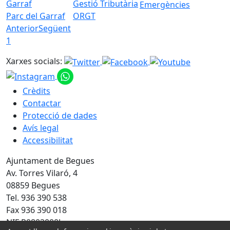
Emergències
Parc del Garraf
ORGT
Anterior
Següent
1
Xarxes socials:
Crèdits
Contactar
Protecció de dades
Avís legal
Accessibilitat
Ajuntament de Begues
Av. Torres Vilaró, 4
08859 Begues
Tel. 936 390 538
Fax 936 390 018
NIF P0802000J