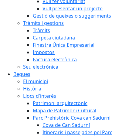
Vull fer voluntariat
Vull presentar un projecte
Gestió de queixes o suggeriments
Tràmits i gestions
Tràmits
Carpeta ciutadana
Finestra Única Empresarial
Impostos
Factura electrònica
Seu electrònica
Begues
El municipi
Història
Llocs d'interès
Patrimoni arquitectònic
Mapa de Patrimoni Cultural
Parc Prehistòric Cova can Sadurní
Cova de Can Sadurní
Itineraris i passejades pel Parc