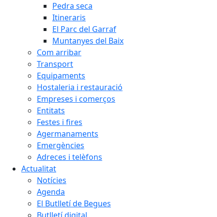
Pedra seca
Itineraris
El Parc del Garraf
Muntanyes del Baix
Com arribar
Transport
Equipaments
Hostaleria i restauració
Empreses i comerços
Entitats
Festes i fires
Agermanaments
Emergències
Adreces i telèfons
Actualitat
Notícies
Agenda
El Butlletí de Begues
Butlletí digital