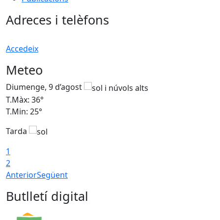
Adreces i telèfons
Accedeix
Meteo
Diumenge, 9 d’agost
D
T.Màx: 36°
T
T.Min: 25°
T
Tarda
T
1
2
Anterior
Següent
Butlletí digital