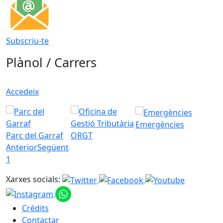
Subscriu-te
Plànol / Carrers
Accedeix
Emergències
Parc del Garraf
ORGT
Anterior
Següent
1
Xarxes socials:
Crèdits
Contactar