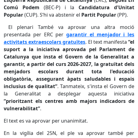
Esquerra Republicana de Catalunya
(ERC),
Begues En
Comú Podem
(BEC-P) i la
Candidatura d'Unitat
Popular
(CUP). S’hi va abstenir el
Partit Popular
(PP).
El plenari També va aprovar una altra moció
presentada per ERC per
garantir el menjador i les
activitats extraescolars gratuïtes
. El text manifesta
“el
suport a la iniciativa aprovada pel Parlament de
Catalunya que insta el Govern de la Generalitat a
garantir, a partir del curs 2026-2027, la gratuïtat dels
menjadors escolars durant tota l'educació
obligatòria, assegurant àpats saludables i espais
inclusius de qualitat”
. Tanmateix, s'insta el Govern de
la Generalitat a desplegar aquesta iniciativa
“prioritzant els centres amb majors indicadors de
vulnerabilitat”
.
El text es va aprovar per unanimitat.
En la vigília del 25N, el ple va aprovar també per