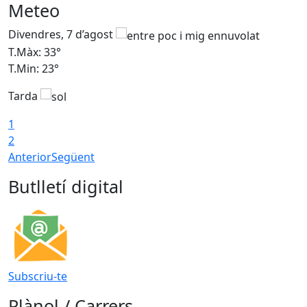
Meteo
Divendres, 7 d’agost
D
T.Màx: 33°
T
T.Min: 23°
T
Tarda
1
2
Anterior
Següent
Butlletí digital
Subscriu-te
Plànol / Carrers