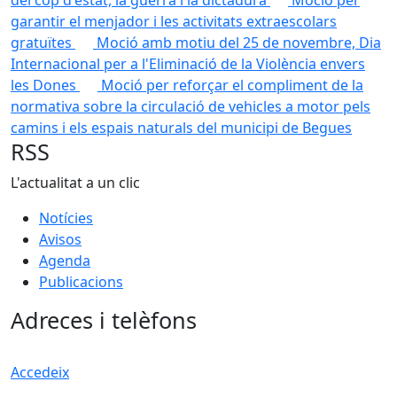
del cop d'estat, la guerra i la dictadura
Moció per
garantir el menjador i les activitats extraescolars
gratuïtes
Moció amb motiu del 25 de novembre, Dia
Internacional per a l'Eliminació de la Violència envers
les Dones
Moció per reforçar el compliment de la
normativa sobre la circulació de vehicles a motor pels
camins i els espais naturals del municipi de Begues
RSS
L'actualitat a un clic
Notícies
Avisos
Agenda
Publicacions
Adreces i telèfons
Accedeix