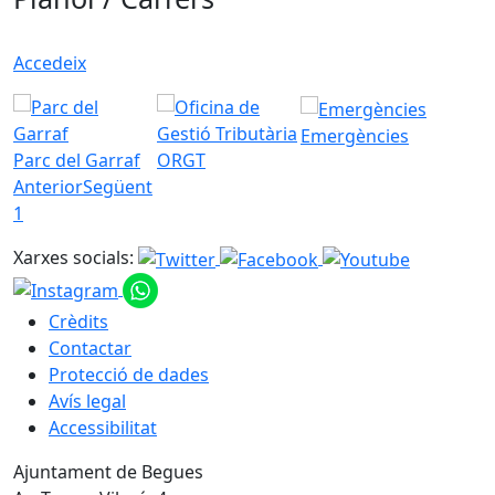
Accedeix
Emergències
Parc del Garraf
ORGT
Anterior
Següent
1
Xarxes socials:
Crèdits
Contactar
Protecció de dades
Avís legal
Accessibilitat
Ajuntament de Begues