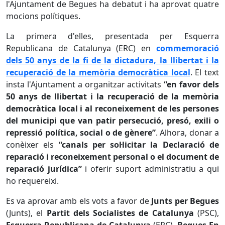
l'Ajuntament de Begues ha debatut i ha aprovat quatre
mocions polítiques.
La primera d'elles, presentada per Esquerra
Republicana de Catalunya (ERC) en
commemoració
dels 50 anys de la fi de la dictadura, la llibertat i la
recuperació de la memòria democràtica local
. El text
insta l'Ajuntament a organitzar activitats
“en favor dels
50 anys de llibertat i la recuperació de la memòria
democràtica local i al reconeixement de les persones
del municipi que van patir persecució, presó, exili o
repressió política, social o de gènere”
. Alhora, donar a
conèixer els
“canals per sol·licitar la Declaració de
reparació i reconeixement personal o el document de
reparació jurídica”
i oferir suport administratiu a qui
ho requereixi.
Es va aprovar amb els vots a favor de
Junts per Begues
(Junts), el
Partit dels Socialistes de Catalunya
(PSC),