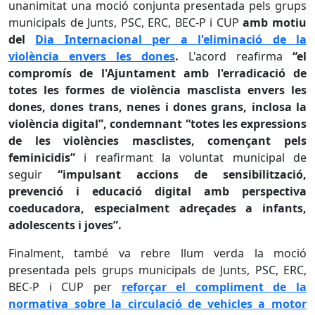
unanimitat una moció conjunta presentada pels grups
municipals de Junts, PSC, ERC, BEC-P i CUP
amb motiu
del
Dia Internacional per a l'eliminació de la
violència envers les dones
.
L'acord reafirma
“el
compromís de l'Ajuntament amb l'erradicació de
totes les formes de violència masclista envers les
dones, dones trans, nenes i dones grans, inclosa la
violència digital”, condemnant “totes les expressions
de les violències masclistes, començant pels
feminicidis”
i reafirmant la voluntat municipal de
seguir
“impulsant accions de sensibilització,
prevenció i educació digital amb perspectiva
coeducadora, especialment adreçades a infants,
adolescents i joves”.
Finalment, també va rebre llum verda la moció
presentada pels grups municipals de Junts, PSC, ERC,
BEC-P i CUP per
reforçar el compliment de la
normativa sobre la circulació de vehicles a motor