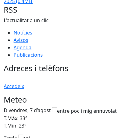
2025
(6.4MB)
RSS
L'actualitat a un clic
Notícies
Avisos
Agenda
Publicacions
Adreces i telèfons
Accedeix
Meteo
Divendres, 7 d’agost
D
T.Màx: 33°
T
T.Min: 23°
T
Tarda