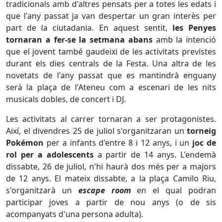
tradicionals amb d'altres pensats per a totes les edats i
que l'any passat ja van despertar un gran interès per
part de la ciutadania. En aquest sentit,
les Penyes
tornaran a fer-se la setmana abans
amb la intenció
que el jovent també gaudeixi de les activitats previstes
durant els dies centrals de la Festa. Una altra de les
novetats de l'any passat que es mantindrà enguany
serà la plaça de l'Ateneu com a escenari de les nits
musicals dobles, de concert i DJ.
Les activitats al carrer tornaran a ser protagonistes.
Així, el divendres 25 de juliol s'organitzaran un
torneig
Pokémon
per a infants d'entre 8 i 12 anys, i un
joc de
rol per a adolescents
a partir de 14 anys. L'endemà
dissabte, 26 de juliol, n'hi haurà dos més per a majors
de 12 anys. El mateix dissabte, a la plaça Camilo Riu,
s'organitzarà un
escape room
en el qual podran
participar joves a partir de nou anys (o de sis
acompanyats d'una persona adulta).