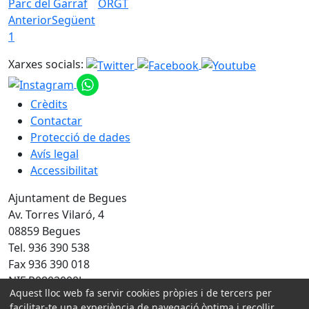
Parc del Garraf
ORGT
Anterior
Següent
1
Xarxes socials:
Crèdits
Contactar
Protecció de dades
Avís legal
Accessibilitat
Ajuntament de Begues
Av. Torres Vilaró, 4
08859 Begues
Tel. 936 390 538
Fax 936 390 018
NIF P0802000J
Aquest lloc web fa servir cookies pròpies i de tercers per
facilitar-te una experiència de navegació òptima i recollir
Amb la col·laboració de: