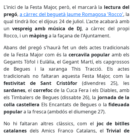
L'inici de la Festa Major, però, el marcarà la
lectura del
pregó
,
a càrrec del beguetà Jaume Romagosa 'Rocco'
, la
qual tindrà lloc el dijous 24 de juliol. L'acte acabarà amb
un
vespreig amb música de DJ
, a càrrec del propi
Rocco, i un
màping
a la façana de l'Ajuntament.
Abans del pregó s'haurà fet un dels actes tradicionals
de la Festa Major com és la
cercavila popular
amb els
Gegants Tòfol i Eulàlia, el Gegant Martí, els capgrossos
de Begues i la xaranga This Tracció. Els actes
tradicionals no faltaran aquesta Festa Major, com la
festivitat de Sant Cristòfor
(divendres 25), les
sardanes
, el
correfoc
de la Cuca Fera i els Diables, amb
els Timbalers de Begues (dissabte 26), la
jornada de la
colla castellera
Els Encantats de Begues o la
fideuada
popular
a la fresca (ambdós el diumenge 27).
No hi faltaran altres clàssics, com el
joc de bitlles
catalanes
dels Amics Franco Catalans, el
Trivial de