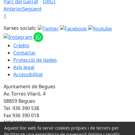
Parc del Garraf
ORGT
Anterior
Següent
1
Xarxes socials:
Crèdits
Contactar
Protecció de dades
Avís legal
Accessibilitat
Ajuntament de Begues
Av. Torres Vilaró, 4
08859 Begues
Tel. 936 390 538
Fax 936 390 018
NIF P0802000J
Aquest lloc web fa servir cookies pròpies i de tercers per
facilitar-te una experiència de navegació òptima i recollir
Amb la col·laboració de: