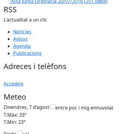
Acta Junta Ordinària 20/07/2016
(251.08KB)
RSS
L'actualitat a un clic
Notícies
Avisos
Agenda
Publicacions
Adreces i telèfons
Accedeix
Meteo
Divendres, 7 d’agost
D
T.Màx: 33°
T
T.Min: 23°
T
Tarda