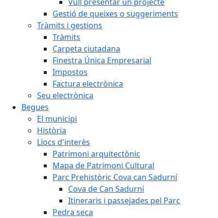
Vull presentar un projecte
Gestió de queixes o suggeriments
Tràmits i gestions
Tràmits
Carpeta ciutadana
Finestra Única Empresarial
Impostos
Factura electrònica
Seu electrònica
Begues
El municipi
Història
Llocs d'interès
Patrimoni arquitectònic
Mapa de Patrimoni Cultural
Parc Prehistòric Cova can Sadurní
Cova de Can Sadurní
Itineraris i passejades pel Parc
Pedra seca