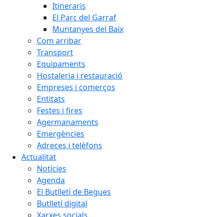
Itineraris
El Parc del Garraf
Muntanyes del Baix
Com arribar
Transport
Equipaments
Hostaleria i restauració
Empreses i comerços
Entitats
Festes i fires
Agermanaments
Emergències
Adreces i telèfons
Actualitat
Notícies
Agenda
El Butlletí de Begues
Butlletí digital
Xarxes socials