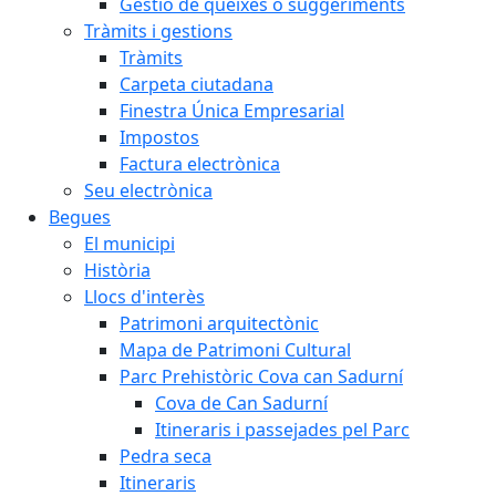
Gestió de queixes o suggeriments
Tràmits i gestions
Tràmits
Carpeta ciutadana
Finestra Única Empresarial
Impostos
Factura electrònica
Seu electrònica
Begues
El municipi
Història
Llocs d'interès
Patrimoni arquitectònic
Mapa de Patrimoni Cultural
Parc Prehistòric Cova can Sadurní
Cova de Can Sadurní
Itineraris i passejades pel Parc
Pedra seca
Itineraris