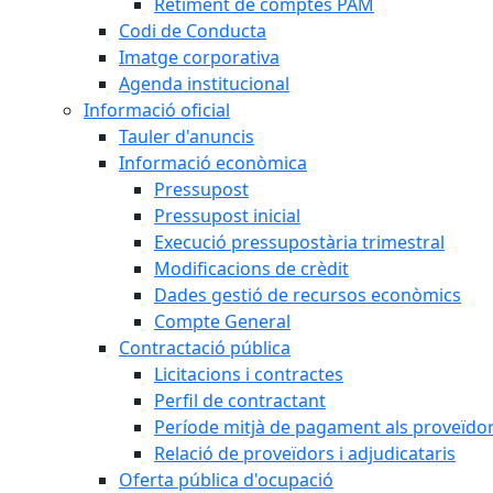
Retiment de comptes PAM
Codi de Conducta
Imatge corporativa
Agenda institucional
Informació oficial
Tauler d'anuncis
Informació econòmica
Pressupost
Pressupost inicial
Execució pressupostària trimestral
Modificacions de crèdit
Dades gestió de recursos econòmics
Compte General
Contractació pública
Licitacions i contractes
Perfil de contractant
Període mitjà de pagament als proveïdo
Relació de proveïdors i adjudicataris
Oferta pública d'ocupació