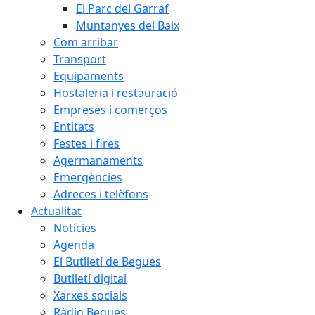
El Parc del Garraf
Muntanyes del Baix
Com arribar
Transport
Equipaments
Hostaleria i restauració
Empreses i comerços
Entitats
Festes i fires
Agermanaments
Emergències
Adreces i telèfons
Actualitat
Notícies
Agenda
El Butlletí de Begues
Butlletí digital
Xarxes socials
Ràdio Begues