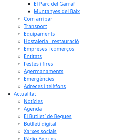
El Parc del Garraf
Muntanyes del Baix
Com arribar
Transport
Equipaments
Hostaleria i restauració
Empreses i comerços
Entitats
Festes i fires
Agermanaments
Emergències
Adreces i telèfons
Actualitat
Notícies
Agenda
El Butlletí de Begues
Butlletí digital
Xarxes socials
Ràdio Begues