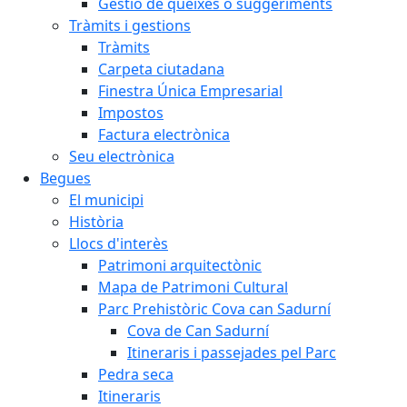
Gestió de queixes o suggeriments
Tràmits i gestions
Tràmits
Carpeta ciutadana
Finestra Única Empresarial
Impostos
Factura electrònica
Seu electrònica
Begues
El municipi
Història
Llocs d'interès
Patrimoni arquitectònic
Mapa de Patrimoni Cultural
Parc Prehistòric Cova can Sadurní
Cova de Can Sadurní
Itineraris i passejades pel Parc
Pedra seca
Itineraris