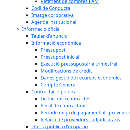
Retiment de comptes PAM
Codi de Conducta
Imatge corporativa
Agenda institucional
Informació oficial
Tauler d'anuncis
Informació econòmica
Pressupost
Pressupost inicial
Execució pressupostària trimestral
Modificacions de crèdit
Dades gestió de recursos econòmics
Compte General
Contractació pública
Licitacions i contractes
Perfil de contractant
Període mitjà de pagament als proveïdo
Relació de proveïdors i adjudicataris
Oferta pública d'ocupació