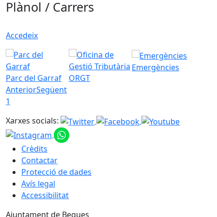
Plànol / Carrers
Accedeix
Emergències
Parc del Garraf
ORGT
Anterior
Següent
1
Xarxes socials:
Crèdits
Contactar
Protecció de dades
Avís legal
Accessibilitat
Ajuntament de Begues