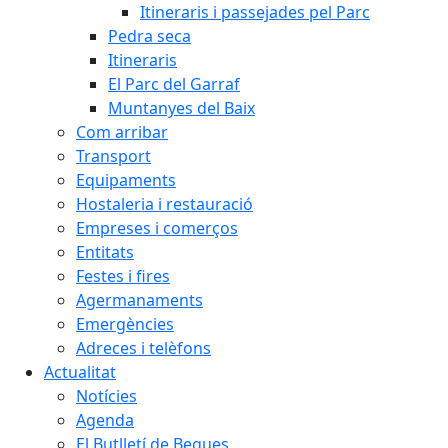
Itineraris i passejades pel Parc
Pedra seca
Itineraris
El Parc del Garraf
Muntanyes del Baix
Com arribar
Transport
Equipaments
Hostaleria i restauració
Empreses i comerços
Entitats
Festes i fires
Agermanaments
Emergències
Adreces i telèfons
Actualitat
Notícies
Agenda
El Butlletí de Begues