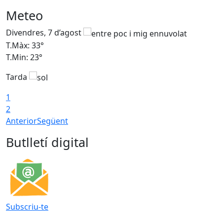
Meteo
Divendres, 7 d’agost
D
T.Màx: 33°
T
T.Min: 23°
T
Tarda
1
2
Anterior
Següent
Butlletí digital
Subscriu-te