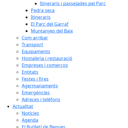
Itineraris i passejades pel Parc
Pedra seca
Itineraris
El Parc del Garraf
Muntanyes del Baix
Com arribar
Transport
Equipaments
Hostaleria i restauració
Empreses i comerços
Entitats
Festes i fires
Agermanaments
Emergències
Adreces i telèfons
Actualitat
Notícies
Agenda
El Butlletí de Begues