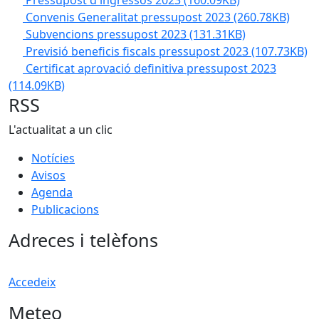
Pressupost d'ingressos 2023
(160.09KB)
Convenis Generalitat pressupost 2023
(260.78KB)
Subvencions pressupost 2023
(131.31KB)
Previsió beneficis fiscals pressupost 2023
(107.73KB)
Certificat aprovació definitiva pressupost 2023
(114.09KB)
RSS
L'actualitat a un clic
Notícies
Avisos
Agenda
Publicacions
Adreces i telèfons
Accedeix
Meteo