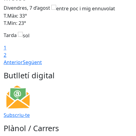
Divendres, 7 d’agost
D
T.Màx: 33°
T
T.Min: 23°
T
Tarda
1
2
Anterior
Següent
Butlletí digital
Subscriu-te
Plànol / Carrers