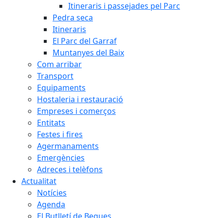
Itineraris i passejades pel Parc
Pedra seca
Itineraris
El Parc del Garraf
Muntanyes del Baix
Com arribar
Transport
Equipaments
Hostaleria i restauració
Empreses i comerços
Entitats
Festes i fires
Agermanaments
Emergències
Adreces i telèfons
Actualitat
Notícies
Agenda
El Butlletí de Begues