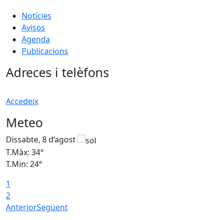
Notícies
Avisos
Agenda
Publicacions
Adreces i telèfons
Accedeix
Meteo
Dissabte, 8 d’agost
D
T.Màx: 34°
T
T.Min: 24°
T
1
2
Anterior
Següent