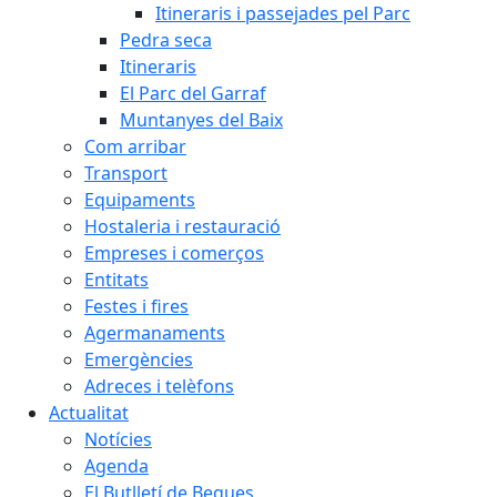
Itineraris i passejades pel Parc
Pedra seca
Itineraris
El Parc del Garraf
Muntanyes del Baix
Com arribar
Transport
Equipaments
Hostaleria i restauració
Empreses i comerços
Entitats
Festes i fires
Agermanaments
Emergències
Adreces i telèfons
Actualitat
Notícies
Agenda
El Butlletí de Begues