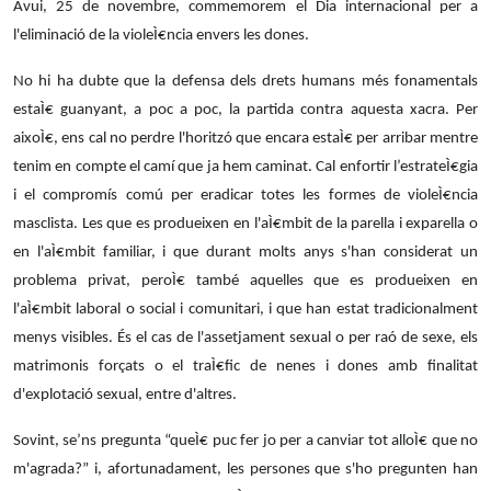
Avui, 25 de novembre, commemorem el Dia internacional per a
l'eliminació de la violeÌ€ncia
envers les dones.
No hi ha dubte que la defensa dels drets humans més fonamentals
estaÌ€ guanyant, a poc a poc,
la partida contra aquesta xacra. Per
aixoÌ€, ens cal no perdre l'horitzó que encara estaÌ€ per
arribar mentre
tenim en compte el camí que ja hem caminat. Cal enfortir l
’estrateÌ€gia
i el
compromís comú per eradicar totes les formes de violeÌ€ncia
masclista. Les que es produeixen
en l'aÌ€mbit de la parella i exparella o
en l'aÌ€mbit familiar, i que durant molts anys s'han
considerat un
problema privat, peroÌ€ també aquelles que es
produeixen en
l'aÌ€mbit laboral o social i comunitari, i que han estat tradicionalment
menys visibles. És el cas de l'assetjament
sexual o per raó de sexe, els
matrimonis forçats o el traÌ€fic de nenes i dones amb finalitat
d'explotació sexual, entre d'altres.
Sovint, se’ns pregunta “queÌ€ puc fer jo per a canviar tot alloÌ€ que no
m'agrada?” i, afortunadament, les persones que s'ho pregunten han