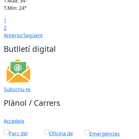
T.Màx: 34°
T
T.Min: 24°
T
1
2
Anterior
Següent
Butlletí digital
Subscriu-te
Plànol / Carrers
Accedeix