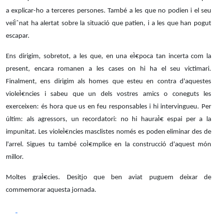
a explicar-ho a terceres persones. També a les que no podien i el seu
veiÌˆnat ha alertat sobre la situació que patien, i a les que han pogut
escapar.
Ens dirigim, sobretot, a les que, en una eÌ€poca tan incerta com la
present, encara romanen a les cases on hi ha el seu victimari.
Finalment, ens dirigim als homes que esteu en contra
d'aquestes
violeÌ€ncies i sabeu que un dels vostres amics
o coneguts les
exerceixen: és hora que us en feu responsables i hi intervingueu. Per
últim: als agressors, un recordatori: no hi hauraÌ€
espai per a la
impunitat. Les violeÌ€ncies masclistes només es poden eliminar des de
l'arrel
. S
igues tu també coÌ€mplice en la construcció d'aquest món
millor
.
Moltes graÌ€cies. Desitjo que ben aviat puguem deixar de
commemorar aquesta jornada.
Facebook
X