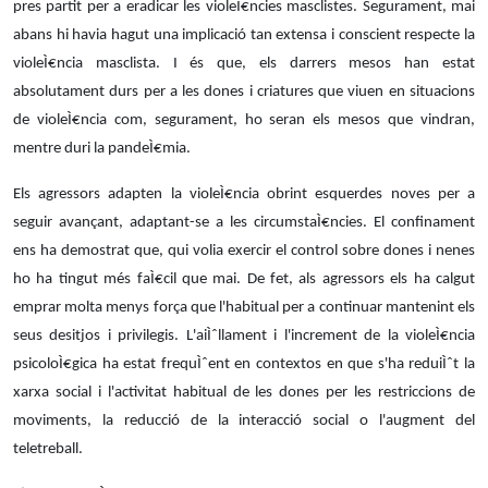
pres partit per a eradicar les violeÌ€ncies
masclistes. Segurament, mai
abans hi havia hagut una implicació tan extensa i conscient respecte la
violeÌ€ncia masclista. I és que, els darrers mesos han estat
absolutament durs per a les dones i criatures que viuen en situacions
de violeÌ€ncia com, segurament, ho seran els mesos que vindran,
mentre duri la pandeÌ€mia.
Els agressors adapten la violeÌ€ncia obrint esquerdes noves per a
seguir avançant, adaptant-se a les circumstaÌ€ncies. El confinament
ens ha demostrat que, qui volia exercir el control sobre dones i nenes
ho ha tingut més faÌ€cil que mai. De fet, als agressors els ha calgut
emprar molta
menys força que l'habitual per a continuar mantenint els
seus desitjos i privilegis. L'aiÌˆllament i l'increment de la violeÌ€ncia
psicoloÌ€gica ha estat frequÌˆent en contextos en que s'ha reduiÌˆt la
xarxa social i l'activitat habitual de les dones per
les restriccions de
moviments, la reducció de
la interacció social o l'augment del
teletreball.