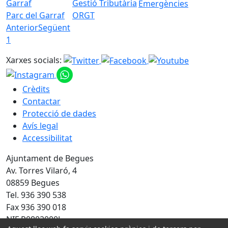
Emergències
Parc del Garraf
ORGT
Anterior
Següent
1
Xarxes socials:
Crèdits
Contactar
Protecció de dades
Avís legal
Accessibilitat
Ajuntament de Begues
Av. Torres Vilaró, 4
08859 Begues
Tel. 936 390 538
Fax 936 390 018
NIF P0802000J