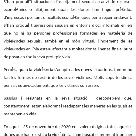
S’han produiÌˆt situacions d'assetjament sexual a canvi de recursos
econoÌ€mics o allotjament quan les dones han tingut peÌ€rdua
d'ingressos i per tant dificultats e
conoÌ€miques per a seguir
endavant.
S’han produiÌˆt agressions sexuals en entorns d'oci informals en els
que no hi ha
persones professionals formades en mateÌ€ria de
violeÌ€ncies sexuals. També en el món virtual,
l'increment de les
violeÌ€ncies en línia estaÌ€ afectan
t a moltes dones i nenes fins al punt
de posar en risc la seva proÌ€pia vida.
PeroÌ€, quan la violeÌ€ncia s'adapta a les noves situacions, també ho
fan les formes de resistir de
les seves víctimes. Molts cops tendim a
pensar, equivocadament, que les víctimes són éssers
passius i resignats en la seva situació i desconeixem que,
constantment, estan elaborant i readaptant les maneres en les quals es
mantenen en vida.
En aquest 25 de novembre de 2020 ens volem dirigir a totes aquelles
dones que han resistit a la violeÌ€ncia i han buscat el moment idoni per