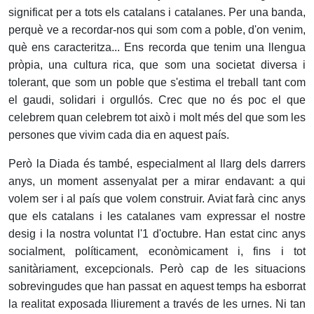
significat per a tots els catalans i catalanes. Per una banda,
perquè ve a recordar-nos qui som com a poble, d'on venim,
què ens caracteritza... Ens recorda que tenim una llengua
pròpia, una cultura rica, que som una societat diversa i
tolerant, que som un poble que s'estima el treball tant com
el gaudi, solidari i orgullós. Crec que no és poc el que
celebrem quan celebrem tot això i molt més del que som les
persones que vivim cada dia en aquest país.
Però la Diada és també, especialment al llarg dels darrers
anys, un moment assenyalat per a mirar endavant: a qui
volem ser i al país que volem construir. Aviat farà cinc anys
que els catalans i les catalanes vam expressar el nostre
desig i la nostra voluntat l'1 d'octubre. Han estat cinc anys
socialment, políticament, econòmicament i, fins i tot
sanitàriament, excepcionals. Però cap de les situacions
sobrevingudes que han passat en aquest temps ha esborrat
la realitat exposada lliurement a través de les urnes. Ni tan