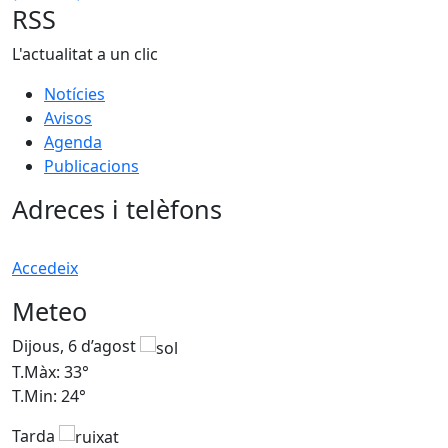
RSS
L'actualitat a un clic
Notícies
Avisos
Agenda
Publicacions
Adreces i telèfons
Accedeix
Meteo
Dijous, 6 d’agost
D
T.Màx: 33°
T
T.Min: 24°
T
Tarda