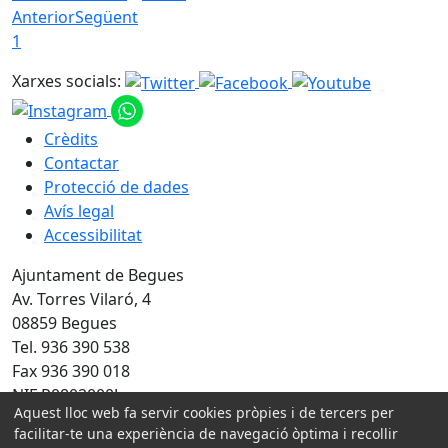
Anterior
Següent
1
Xarxes socials:
Crèdits
Contactar
Protecció de dades
Avís legal
Accessibilitat
Ajuntament de Begues
Av. Torres Vilaró, 4
08859 Begues
Tel. 936 390 538
Fax 936 390 018
NIF P0802000J
Aquest lloc web fa servir cookies pròpies i de tercers per
facilitar-te una experiència de navegació òptima i recollir
Amb la col·laboració de: