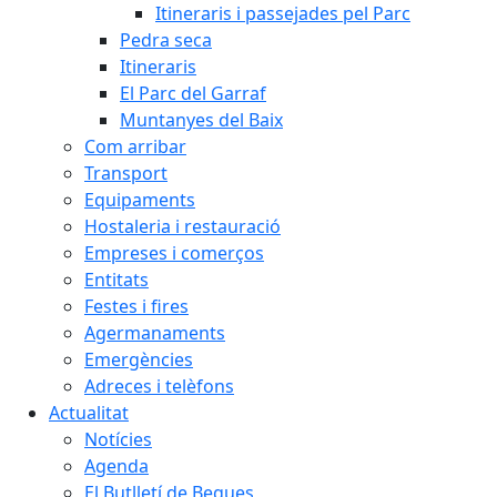
Itineraris i passejades pel Parc
Pedra seca
Itineraris
El Parc del Garraf
Muntanyes del Baix
Com arribar
Transport
Equipaments
Hostaleria i restauració
Empreses i comerços
Entitats
Festes i fires
Agermanaments
Emergències
Adreces i telèfons
Actualitat
Notícies
Agenda
El Butlletí de Begues