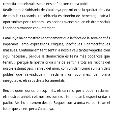
col·lectiu amb els valors que ens defineixen com a poble.
Reafirmem la Sobirania de Catalunya per millorar la qualitat de vida
de tota la ciutadania: La sobirania és sinònim de benestar, justícia i
oportunitats per a tothom. Les nacions avancen quan els drets socials
i nacionals avancen conjuntament.
Catalunya ha demostrat repetidament que la força de la seva gent és
imparable, amb expressions cíviques, pacífiques i democràtiques
massives. Continuarem fent sentir la nostra veu tantes vegades com
sigui necessari, perquè la democràcia és l'eina més poderosa que
tenim. I perquè la nostra crida s'ha de sentir a tots els racons del
nostre estimat país, i arreu del món, com un clam comú i unitari dels
pobles que reivindiquen i reclamen un cop més, de forma
inesgotable, els seus drets fonamentals.
Reivindiquem doncs, un cop més, els carrers, per a poder reclamar
els nostres anhels i els nostres somnis; i fem-ho amb esperit unitari i
pacífic. Així ho entenem des de Begues com a única via per teixir el
futur que volem per a Catalunya.