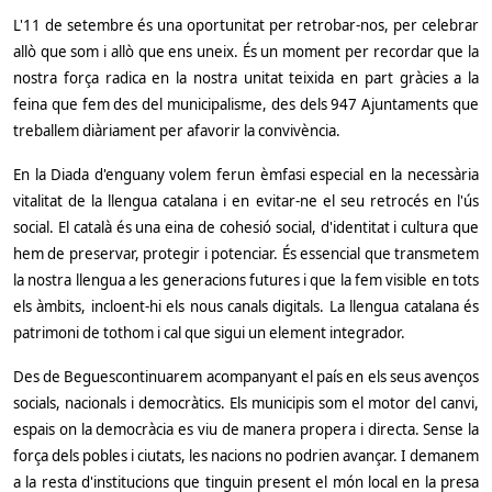
L'11 de setembre és una oportunitat per retrobar-nos, per celebrar
allò que som i allò que ens uneix. És un moment per recordar que la
nostra força radica en la nostra unitat teixida en part gràcies a la
feina que fem des del municipalisme, des dels 947 Ajuntaments que
treballem diàriament per afavorir la convivència.
En la Diada d'enguany volem ferun èmfasi especial en la necessària
vitalitat de la llengua catalana i en evitar-ne el seu retrocés en l'ús
social. El català és una eina de cohesió social, d'identitat i cultura que
hem de preservar, protegir i potenciar. És essencial que transmetem
la nostra llengua a les generacions futures i que la fem visible en tots
els àmbits, incloent-hi els nous canals digitals. La llengua catalana és
patrimoni de tothom i cal que sigui un element integrador.
Des de Beguescontinuarem acompanyant el país en els seus avenços
socials, nacionals i democràtics. Els municipis som el motor del canvi,
espais on la democràcia es viu de manera propera i directa. Sense la
força dels pobles i ciutats, les nacions no podrien avançar. I demanem
a la resta d'institucions que tinguin present el món local en la presa