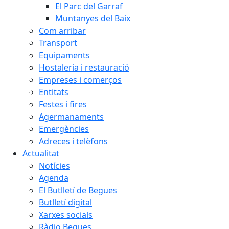
El Parc del Garraf
Muntanyes del Baix
Com arribar
Transport
Equipaments
Hostaleria i restauració
Empreses i comerços
Entitats
Festes i fires
Agermanaments
Emergències
Adreces i telèfons
Actualitat
Notícies
Agenda
El Butlletí de Begues
Butlletí digital
Xarxes socials
Ràdio Begues