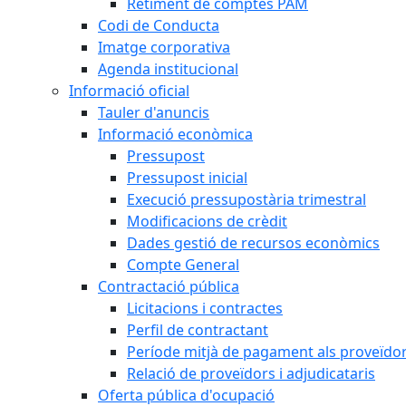
Retiment de comptes PAM
Codi de Conducta
Imatge corporativa
Agenda institucional
Informació oficial
Tauler d'anuncis
Informació econòmica
Pressupost
Pressupost inicial
Execució pressupostària trimestral
Modificacions de crèdit
Dades gestió de recursos econòmics
Compte General
Contractació pública
Licitacions i contractes
Perfil de contractant
Període mitjà de pagament als proveïdo
Relació de proveïdors i adjudicataris
Oferta pública d'ocupació