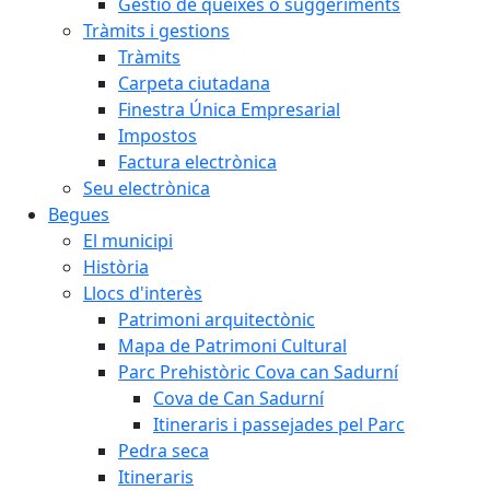
Gestió de queixes o suggeriments
Tràmits i gestions
Tràmits
Carpeta ciutadana
Finestra Única Empresarial
Impostos
Factura electrònica
Seu electrònica
Begues
El municipi
Història
Llocs d'interès
Patrimoni arquitectònic
Mapa de Patrimoni Cultural
Parc Prehistòric Cova can Sadurní
Cova de Can Sadurní
Itineraris i passejades pel Parc
Pedra seca
Itineraris