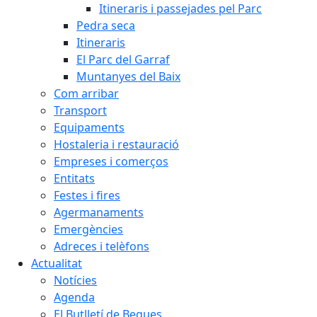
Itineraris i passejades pel Parc
Pedra seca
Itineraris
El Parc del Garraf
Muntanyes del Baix
Com arribar
Transport
Equipaments
Hostaleria i restauració
Empreses i comerços
Entitats
Festes i fires
Agermanaments
Emergències
Adreces i telèfons
Actualitat
Notícies
Agenda
El Butlletí de Begues