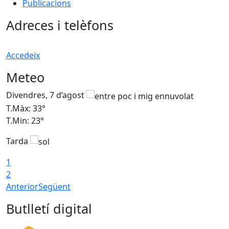
Publicacions
Adreces i telèfons
Accedeix
Meteo
Divendres, 7 d’agost
D
T.Màx: 33°
T
T.Min: 23°
T
Tarda
1
2
Anterior
Següent
Butlletí digital