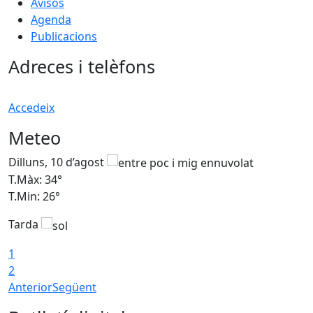
Avisos
Agenda
Publicacions
Adreces i telèfons
Accedeix
Meteo
Dilluns, 10 d’agost
D
T.Màx: 34°
T
T.Min: 26°
T
Tarda
T
1
2
Anterior
Següent