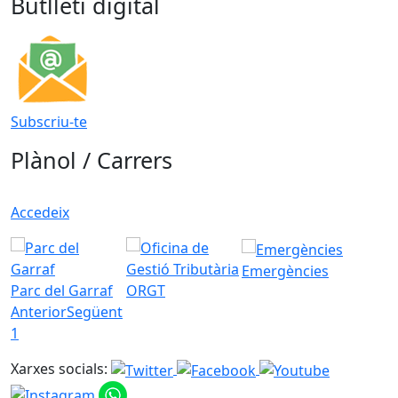
Butlletí digital
Subscriu-te
Plànol / Carrers
Accedeix
Emergències
Parc del Garraf
ORGT
Anterior
Següent
1
Xarxes socials: