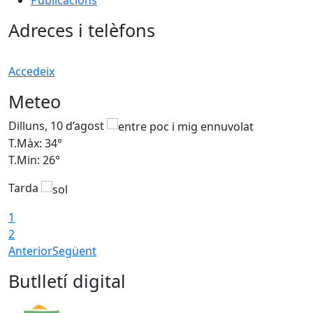
Adreces i telèfons
Accedeix
Meteo
Dilluns, 10 d’agost
D
T.Màx: 34°
T
T.Min: 26°
T
Tarda
T
1
2
Anterior
Següent
Butlletí digital