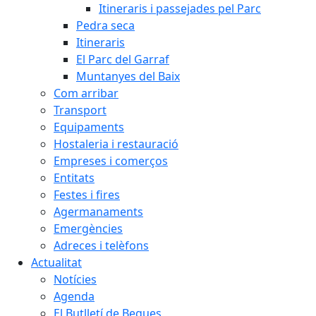
Itineraris i passejades pel Parc
Pedra seca
Itineraris
El Parc del Garraf
Muntanyes del Baix
Com arribar
Transport
Equipaments
Hostaleria i restauració
Empreses i comerços
Entitats
Festes i fires
Agermanaments
Emergències
Adreces i telèfons
Actualitat
Notícies
Agenda
El Butlletí de Begues