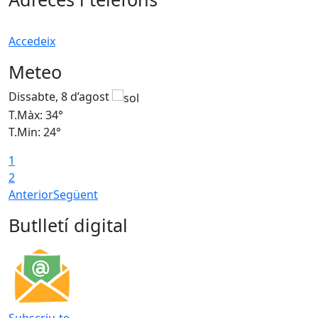
Accedeix
Meteo
Dissabte, 8 d’agost
D
T.Màx: 34°
T
T.Min: 24°
T
1
2
Anterior
Següent
Butlletí digital
Subscriu-te