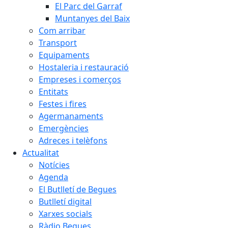
El Parc del Garraf
Muntanyes del Baix
Com arribar
Transport
Equipaments
Hostaleria i restauració
Empreses i comerços
Entitats
Festes i fires
Agermanaments
Emergències
Adreces i telèfons
Actualitat
Notícies
Agenda
El Butlletí de Begues
Butlletí digital
Xarxes socials
Ràdio Begues