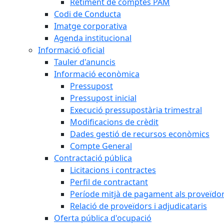
Retiment de comptes PAM
Codi de Conducta
Imatge corporativa
Agenda institucional
Informació oficial
Tauler d'anuncis
Informació econòmica
Pressupost
Pressupost inicial
Execució pressupostària trimestral
Modificacions de crèdit
Dades gestió de recursos econòmics
Compte General
Contractació pública
Licitacions i contractes
Perfil de contractant
Període mitjà de pagament als proveïdo
Relació de proveïdors i adjudicataris
Oferta pública d'ocupació