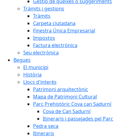
Gestió de queixes o suggeriments
Tràmits i gestions
Tràmits
Carpeta ciutadana
Finestra Única Empresarial
Impostos
Factura electrònica
Seu electrònica
Begues
El municipi
Història
Llocs d'interès
Patrimoni arquitectònic
Mapa de Patrimoni Cultural
Parc Prehistòric Cova can Sadurní
Cova de Can Sadurní
Itineraris i passejades pel Parc
Pedra seca
Itineraris