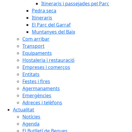
Itineraris i passejades pel Parc
Pedra seca
Itineraris
El Parc del Garraf
Muntanyes del Baix
Com arribar
Transport
Equipaments
Hostaleria i restauració
Empreses i comerços
Entitats
Festes i fires
Agermanaments
Emergències
Adreces i telèfons
Actualitat
Notícies
Agenda
El Butlletí de Begues