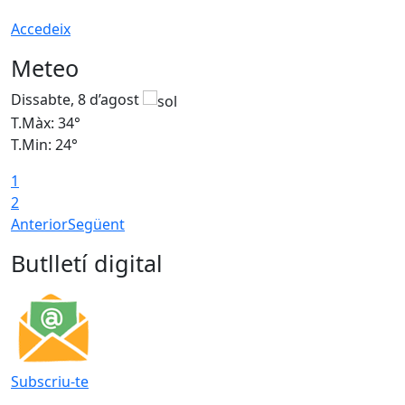
Accedeix
Meteo
Dissabte, 8 d’agost
D
T.Màx: 34°
T
T.Min: 24°
T
1
2
Anterior
Següent
Butlletí digital
Subscriu-te