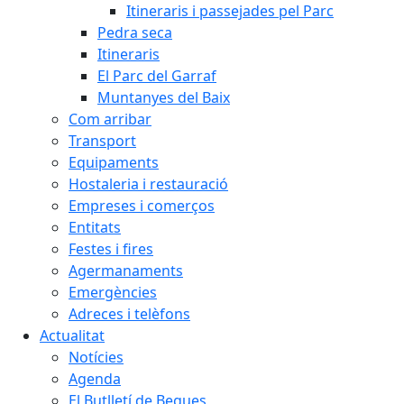
Itineraris i passejades pel Parc
Pedra seca
Itineraris
El Parc del Garraf
Muntanyes del Baix
Com arribar
Transport
Equipaments
Hostaleria i restauració
Empreses i comerços
Entitats
Festes i fires
Agermanaments
Emergències
Adreces i telèfons
Actualitat
Notícies
Agenda
El Butlletí de Begues