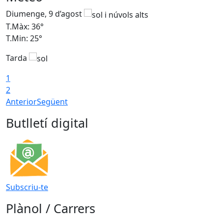
Diumenge, 9 d’agost
D
T.Màx: 36°
T
T.Min: 25°
T
Tarda
T
1
2
Anterior
Següent
Butlletí digital
Subscriu-te
Plànol / Carrers