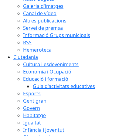
Galeria d'imatges
Canal de vídeo
Altres publicacions
Servei de premsa
Informació Grups municipals
RSS
Hemeroteca
Ciutadania
Cultura i esdeveniments
Economia i Ocupació
Educació i formació
Guia d'activitats educatives
Esports
Gent gran
Govern
Habitatge
Igualtat
Infància i Joventut