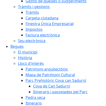
Gestió de queixes o suggeriments
Tràmits i gestions
Tràmits
Carpeta ciutadana
Finestra Única Empresarial
Impostos
Factura electrònica
Seu electrònica
Begues
El municipi
Història
Llocs d'interès
Patrimoni arquitectònic
Mapa de Patrimoni Cultural
Parc Prehistòric Cova can Sadurní
Cova de Can Sadurní
Itineraris i passejades pel Parc
Pedra seca
Itineraris