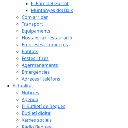
El Parc del Garraf
Muntanyes del Baix
Com arribar
Transport
Equipaments
Hostaleria i restauració
Empreses i comerços
Entitats
Festes i fires
Agermanaments
Emergències
Adreces i telèfons
Actualitat
Notícies
Agenda
El Butlletí de Begues
Butlletí digital
Xarxes socials
Ràdio Begues