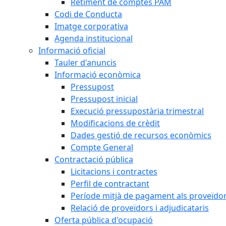
Retiment de comptes PAM
Codi de Conducta
Imatge corporativa
Agenda institucional
Informació oficial
Tauler d'anuncis
Informació econòmica
Pressupost
Pressupost inicial
Execució pressupostària trimestral
Modificacions de crèdit
Dades gestió de recursos econòmics
Compte General
Contractació pública
Licitacions i contractes
Perfil de contractant
Període mitjà de pagament als proveïdo
Relació de proveïdors i adjudicataris
Oferta pública d'ocupació