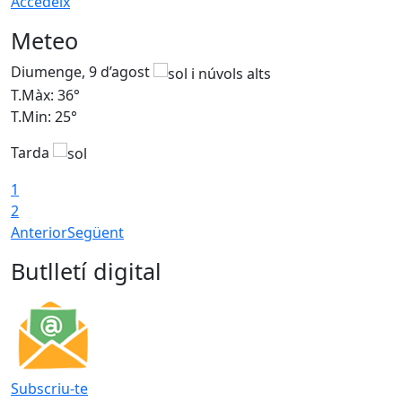
Accedeix
Meteo
Diumenge, 9 d’agost
D
T.Màx: 36°
T
T.Min: 25°
T
Tarda
T
1
2
Anterior
Següent
Butlletí digital
Subscriu-te