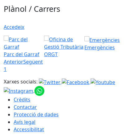
Plànol / Carrers
Accedeix
Emergències
Parc del Garraf
ORGT
Anterior
Següent
1
Xarxes socials:
Crèdits
Contactar
Protecció de dades
Avís legal
Accessibilitat