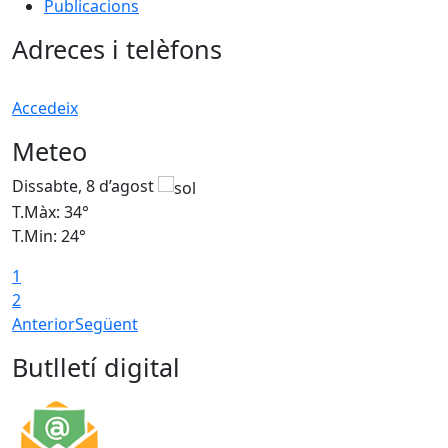
Publicacions
Adreces i telèfons
Accedeix
Meteo
Dissabte, 8 d’agost
D
T.Màx: 34°
T
T.Min: 24°
T
1
2
Anterior
Següent
Butlletí digital