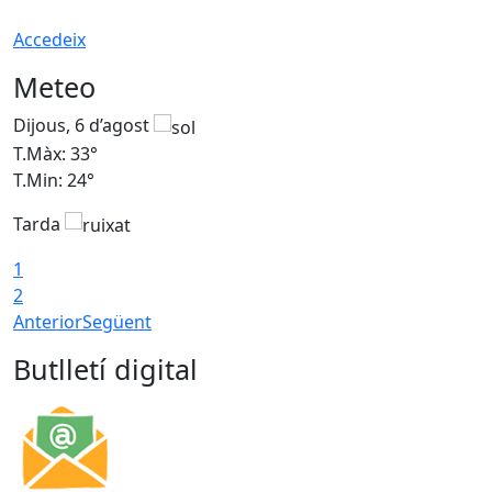
Accedeix
Meteo
Dijous, 6 d’agost
D
T.Màx: 33°
T
T.Min: 24°
T
Tarda
1
2
Anterior
Següent
Butlletí digital