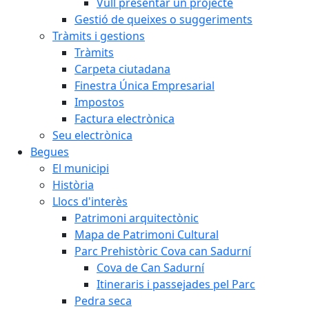
Vull presentar un projecte
Gestió de queixes o suggeriments
Tràmits i gestions
Tràmits
Carpeta ciutadana
Finestra Única Empresarial
Impostos
Factura electrònica
Seu electrònica
Begues
El municipi
Història
Llocs d'interès
Patrimoni arquitectònic
Mapa de Patrimoni Cultural
Parc Prehistòric Cova can Sadurní
Cova de Can Sadurní
Itineraris i passejades pel Parc
Pedra seca