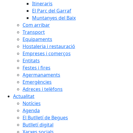
Itineraris
El Parc del Garraf
Muntanyes del Baix
Com arribar
Transport
Equipaments
Hostaleria i restauració
Empreses i comerços
Entitats
Festes i fires
Agermanaments
Emergències
Adreces i telèfons
Actualitat
Notícies
Agenda
El Butlletí de Begues
Butlletí digital
Xarxes socials