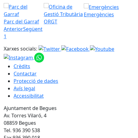
Emergències
Parc del Garraf
ORGT
Anterior
Següent
1
Xarxes socials:
Crèdits
Contactar
Protecció de dades
Avís legal
Accessibilitat
Ajuntament de Begues
Av. Torres Vilaró, 4
08859 Begues
Tel. 936 390 538
Fax 936 390 018