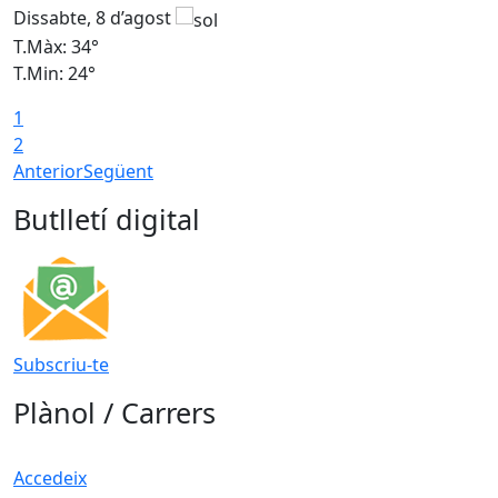
Dissabte, 8 d’agost
D
T.Màx: 34°
T
T.Min: 24°
T
1
2
Anterior
Següent
Butlletí digital
Subscriu-te
Plànol / Carrers
Accedeix