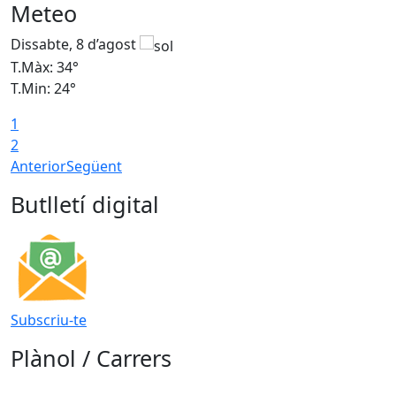
Meteo
Dissabte, 8 d’agost
D
T.Màx: 34°
T
T.Min: 24°
T
1
2
Anterior
Següent
Butlletí digital
Subscriu-te
Plànol / Carrers