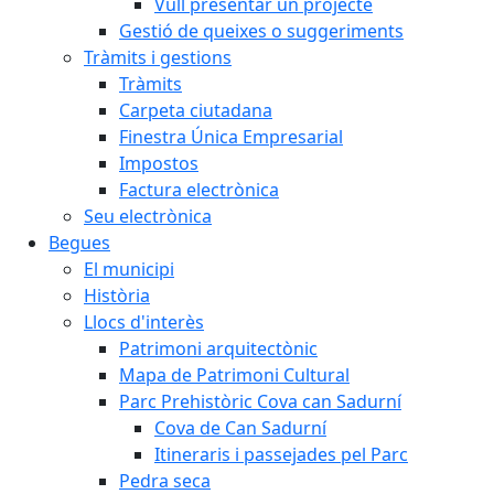
Vull presentar un projecte
Gestió de queixes o suggeriments
Tràmits i gestions
Tràmits
Carpeta ciutadana
Finestra Única Empresarial
Impostos
Factura electrònica
Seu electrònica
Begues
El municipi
Història
Llocs d'interès
Patrimoni arquitectònic
Mapa de Patrimoni Cultural
Parc Prehistòric Cova can Sadurní
Cova de Can Sadurní
Itineraris i passejades pel Parc
Pedra seca