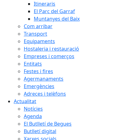
Itineraris
El Parc del Garraf
Muntanyes del Baix
Com arribar
Transport
Equipaments
Hostaleria i restauració
Empreses i comerços
Entitats
Festes i fires
Agermanaments
Emergències
Adreces i telèfons
Actualitat
Notícies
Agenda
El Butlletí de Begues
Butlletí digital
Xarxes socials