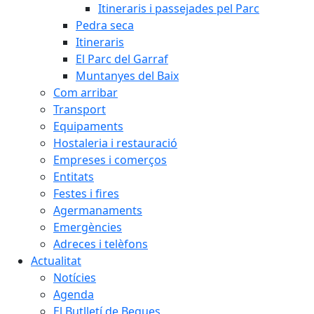
Itineraris i passejades pel Parc
Pedra seca
Itineraris
El Parc del Garraf
Muntanyes del Baix
Com arribar
Transport
Equipaments
Hostaleria i restauració
Empreses i comerços
Entitats
Festes i fires
Agermanaments
Emergències
Adreces i telèfons
Actualitat
Notícies
Agenda
El Butlletí de Begues