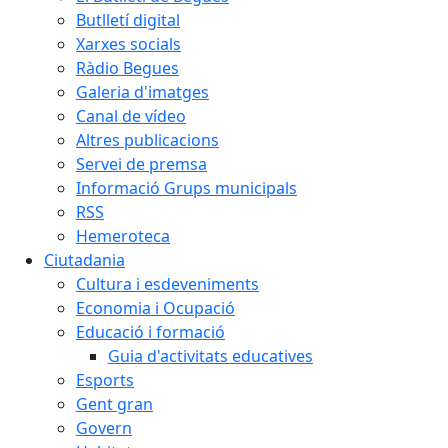
Butlletí digital
Xarxes socials
Ràdio Begues
Galeria d'imatges
Canal de vídeo
Altres publicacions
Servei de premsa
Informació Grups municipals
RSS
Hemeroteca
Ciutadania
Cultura i esdeveniments
Economia i Ocupació
Educació i formació
Guia d'activitats educatives
Esports
Gent gran
Govern