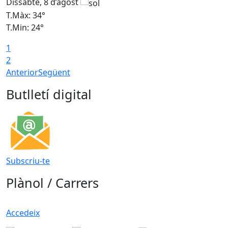
Dissabte, 8 d’agost
D
T.Màx: 34°
T
T.Min: 24°
T
1
2
Anterior
Següent
Butlletí digital
Subscriu-te
Plànol / Carrers
Accedeix